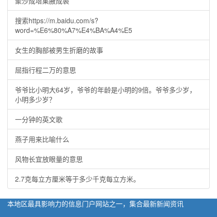
聚沙成塔集腋成裘
搜索https://m.baidu.com/s?
word=%E6%80%A7%E4%BA%A4%E5
女生的胸部被男生折磨的故事
屈指行程二万的意思
爷爷比小明大64岁，爷爷的年龄是小明的9倍。爷爷多少岁，
小明多少岁？
一分钟的英文歌
燕子用来比喻什么
风物长宜放眼量的意思
2.7克每立方厘米等于多少千克每立方米。
本地区最具影响力的信息门户网站之一，集合最新新闻资讯