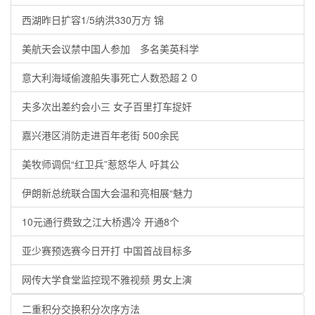
西湖昨日扩容1/5纳洪330万方 锦
美航天会议禁中国人参加 多名美英科学
意大利海域偷渡船失事死亡人数恐超２０
夫多次出差约会小三 女子百里打车捉奸
嘉兴港区消防走进百年老街 500余民
美牧师调侃“红卫兵”惹怒华人 吁其公
伊朗新总统联合国大会温和亮相展“魅力
10元通行费致之江大桥遇冷 开通8个
亚少赛预选赛今日开打 中国首战目标多
网传大学食堂监控现不雅视频 男女上演
二重积分交换积分次序方法