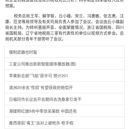
预案。
税务总局王军、解学智、丘小雄、宋兰、冯惠敏、张志勇、汪
康、范坚等局领导及有关司局负责人参加了会议，会议由丘小雄副
局长主持。为倾听基层声音、全面掌握情况，浙江省国税局、四川
省国税局、辽宁省地税局三家有代表性的单位以视频方式参会。总
局机关部分青年干部旁听了会议。
俄制武器也时髦
三星公司推出新款智能媒体播放器(图)
苹果新总部“飞船”获许可 预计201
澳洲20余名“性奴”有望获政府赔偿开
日福冈市长议会开会期间去洗桑拿引发不
港媒称红旗9命中率惊呆美欧 中国还有
墨西哥前“毒王”派对上被枪杀 枪手假