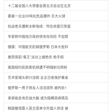
十二届全国人大常委会第五次会议在北京
嘉善一企业20吨化危品爆炸 巨大火球
抗战老兵遭断水断电续：所在房屋已恢复
专家称中国地方政府债务存风险 不加管
俄媒：中国航天赶超俄罗斯 日本大批科
墨西哥前“毒王”派对上被枪杀 枪手假
美国纽约民航客机频遭不明镭射光照射
艺术家墙头即兴涂鸦 业主日夜保护重金
俄罗斯一男子将友人活活烧死 被判处1
弟弟偷走肯尼迪大脑 或为隐瞒其病情及
韩国餐馆雷人英文菜单令外国人惊讶 被