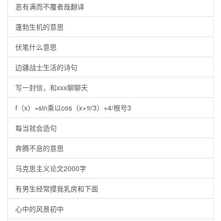
恶有满而不覆者哉翻译
蓬勃生机的意思
伏笔什么意思
边疆战士生活的诗句
写一封信，和xxx聊聊天
f（x）=sin乘以cos（x+π/3）+4/根号3
每当就会造句
奔腾不息的意思
马克思主义论文2000字
有男生经常摸我乳房和下面
心中的风景初中