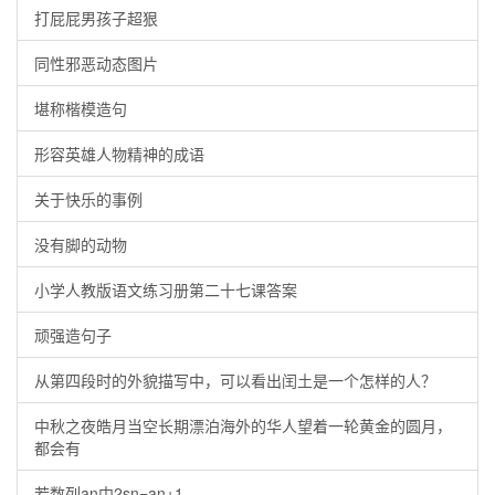
打屁屁男孩子超狠
同性邪恶动态图片
堪称楷模造句
形容英雄人物精神的成语
关于快乐的事例
没有脚的动物
小学人教版语文练习册第二十七课答案
顽强造句子
从第四段时的外貌描写中，可以看出闰土是一个怎样的人？
中秋之夜皓月当空长期漂泊海外的华人望着一轮黄金的圆月，
都会有
若数列an中2sn=an+1