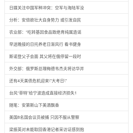
日媒关注中国军种冲突：空军与海陆军没
分析：安倍欲壮大自身势力 或引发自民
农业部：“吃转基因食品致绝育纯属造谣
早送晚接的日托养老日渐风行 看书健身
斯诺登父子会面 其父将在俄停留一段时
外交部：俄罗斯总理梅德韦杰夫将访华并
还有4天美债危机迎来\"大考日\"
台风“菲特”给宁波造成直接经济损失1
随笔：安第斯山下美酒飘香
美国8名国会议员被捕 只因不服从警察
梁振英对未能取回香港记者采访证感到抱