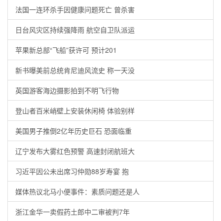
法国一连环杀手因健康问题死亡 曾杀害
日台风灾区持续强降雨 航空自卫队派运
苹果新总部“飞船”获许可 预计201
新书曝美前总统肯尼迪风流史 称一天没
英国游客海边摄影拍到不明飞行物
登山者百米峭壁上安装休闲椅 体验别样
美国男子推倒2亿年历史巨石 恐面临重
辽宁发布大雾红色预警 高速封闭航班大
习近平因公未出席习仲勋88岁寿宴 抱
媒体热议北马小便事件：素质问题还是人
浙江金华一卖假药土郎中二审被判7年