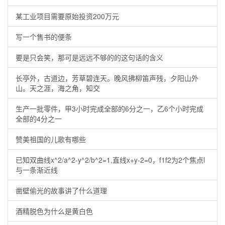
某工业项目需要原始投资200万元
写一个售书的便条
要是只会笑，那可是远远不够的的这句话的含义
长亭外，古道边，芳草碧连天。晚风拂柳笛声残，夕阳山外
山。天之涯，海之角，知交
生产一批零件，甲3小时完成全部的6分之一，乙6个小时完成
全部的4分之一
赞美祖国的儿歌有哪些
已知双曲线x^2/a^2-y^2/b^2=1,直线x+y-2=0，f1f2为2个焦点l
与一条渐近线
凿壁偷光的故事讲了什么道理
酒精脱色为什么是黄白色