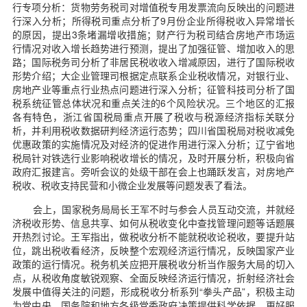
行专项分析：货物劳务税司对增值税专用发票流向反映出的问题进
行深入分析；所得税司重点分析了9月份企业所得税收入异常增长
的原因，提出3条堵漏增收措施；财产行为税司结合房地产市场运
行情况对收入增长趋势进行预测，提出了加强征管、增加收入的思
路；国际税务司分析了非居民税收收入增减原因，进行了国际税收
形势介绍；大企业管理司根据定点联系企业税收情况，对银行业、
房地产业等重点行业热点问题进行深入分析；征管科技司分析了国
税系统征管总体状况和重点关注的6个风险状况。三个地区的汇报
各有特色，浙江省国税局重点开展了税收与税源经济指标关联分
析，并利用税收数据研判经济运行态势；四川省国税局对税收减免
优惠政策的实施情况及对经济的促进作用进行深入分析；辽宁省地
税局针对铁选行业影响税收增长的情况，及时开展分析，积极向省
政府汇报建言。旁听会议的处级干部在会上也踊跃发言，对房地产
税收、税收支持民营和小微企业发展等问题发表了看法。
会上，国家税务局局长王军不时与参会人员互动交流，并就经
济税收形势、信息共享、如何从税收变化中查找管理问题等话题展
开热烈讨论。王军指出，做税收分析不能就税收论税收，要提升站
位，跳出税收看经济，反映整个宏观经济运行情况，反映国家产业
政策的运行情况。税务机关应把开展税收分析当作服务大局的切入
点，从税收角度敏锐观察、全面反映经济运行情况，折射经济社会
发展中值得关注的问题，形成税收分析系列“拳头产品”，积极主动
为党中央、国务院和地方各级党委政府决策提供科学依据，更好服