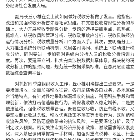
务经济社会发展大局。
副局长丘小雄在会上就如何做好税收分析做了发言。他指出，
改进和加强税收分析首先要拓宽思维，在完善税收常规性分析的基
础上，大力开展税收专题性分析，专题的选择要抓重点、抓热点、
抓难点，从税收风险管理分析、税收政策效应分析、税收反映经济
运行情况分析、税收质量分析四个方面入手。其次，要明确分工，
大力推进系统分析联动机制，总局各司协同、系统上下联动进行税
收分析，同时要进一步加强对系统内分析人员的税收分析培训力
度。再次，要建章立制，扎实完善涉税数据共享体系，解决制约税
收分析工作的瓶颈问题，规范统一数据采集标准，在总局层面建立
数据综合查询平台。
对抓好四季度组织收入工作，丘小雄明确提出三点要求。一是
要堵漏增收，全面加强税收征管。各司局结合各自业务，各地区结
合当地特点，有针对性地采取堵漏增收的措施，利用科技手段和管
理创新，依法打击偷逃骗税行为，确保税收收入稳定增长。二是要
依法征税，强化税收质量管理。既要应收尽收，防止有税不收，又
要坚决制止收过头税、税收优惠政策不落实等虚收行为，既防范税
收流失风险，又防范虚收带来的执法风险。三是要深化分析，及早
制定收入预案。密切关注宏观经济形势和政策、财政需求等因素变
化，深入基层调研掌握第一手材料，加强对重点税种、地区、行业
和企业的税源监控及经济税收对比分析，科学制定四季度收入应对