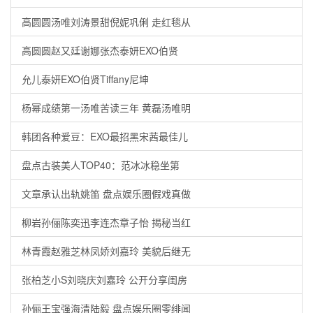
高圆圆汤唯刘涛景甜倪妮巩俐 走红毯从
高圆圆赵又廷谢娜张杰泰妍EXO伯贤
允儿泰妍EXO伯贤Tiffany尼坤
杨幂成绩第一汤唯苦读三年 黄磊汤唯明
韩团各种爱豆：EXO最招黑宋茜最佳儿
盘点古装美人TOP40：范冰冰稳坐第
文章承认出轨姚笛 盘点娱乐圈假戏真做
柳岩孙俪陈奕迅李连杰章子怡 揭秘当红
林青霞赵雅芝林凤娇刘嘉玲 美貌后继无
张柏芝小S刘晓庆刘嘉玲 公开分享闺房
孙俪王宝强海清陆毅 盘点娱乐圈零绯闻