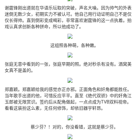
谢霆锋刚出道就在华语乐坛取的突破，声名大噪。因为帅气的外表
迷倒无数少女，初期实力不被认可。他自己用行动证明自己不是仅
仅长得帅。直到倒彩变成喝彩，非常喜欢谢霆锋的这一点执着。拍
戏认真求创新各种拼命，所以他成功了。
这组照各种萌，各种嫩。
张庭无意中看到的一张，张庭早期的照。绝对秒杀有没有。酒窝美
女真不是盖的。
郑嘉颖。郑嘉颖给我的感觉亦正亦邪。正面角色和奸角都能胜任。
当年歌手出道的他，可惜反应平平。直至《绝代双骄》中的奸角江
玉郎被无限赏识。签约后从配角做起，一点点成为TVB双料视帝。
看看这装扮这么素，无任何修饰，却依旧器宇轩昂。
蔡少芬？！对的，你没看错，这就是蔡少芬。