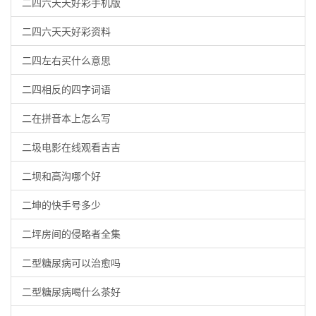
二四六天天好彩手机版
二四六天天好彩资料
二四左右买什么意思
二四相反的四字词语
二在拼音本上怎么写
二圾电影在线观看吉吉
二坝和高沟哪个好
二坤的快手号多少
二坪房间的侵略者全集
二型糖尿病可以治愈吗
二型糖尿病喝什么茶好