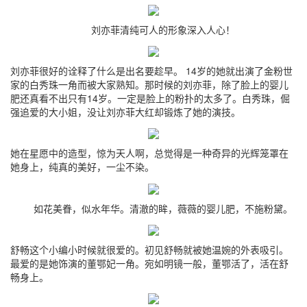
刘亦菲清纯可人的形象深入人心！
刘亦菲很好的诠释了什么是出名要趁早。 14岁的她就出演了金粉世
家的白秀珠一角而被大家熟知。那时候的刘亦菲，除了脸上的婴儿
肥还真看不出只有14岁。一定是脸上的粉扑的太多了。白秀珠，倔
强追爱的大小姐，没让刘亦菲大红却锻炼了她的演技。
她在星愿中的造型，惊为天人啊，总觉得是一种奇异的光辉笼罩在
她身上，纯真的美好，一尘不染。
如花美眷，似水年华。清澈的眸，薇薇的婴儿肥，不施粉黛。
舒畅这个小编小时候就很爱的。初见舒畅就被她温婉的外表吸引。
最爱的是她饰演的董鄂妃一角。宛如明镜一般，董鄂活了，活在舒
畅身上。