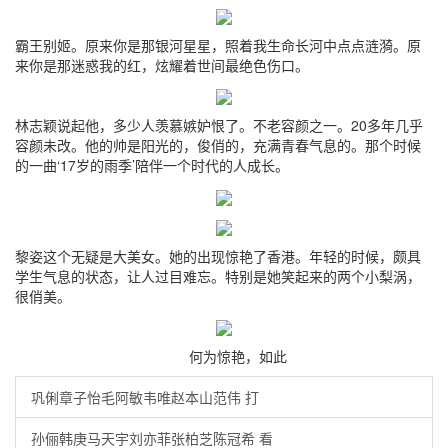
霸王别姬。原来你是那银河星星，照着我生命长河中点点涟漪。原
来你是那迷惑我的红，炫耀着世间最绝色伤口。
林志颖说起他，多少人羡慕嫉妒恨了。不老容颜之一。20多年几乎
容颜未改。他的帅是阳光的，俊俏的，充满青春气息的。那个时候
的一曲‘17岁的雨季’陪伴一个时代的人成长。
黎姿这个无疑是大美女。她的出现惊艳了香港。年轻的时候，颇具
学生气息的状态，让人过目难忘。特别是她笑起来的两个小梨涡，
很俏美。
何为惊艳，如此
巩俐章子怡毛阿敏韦唯赵本山范伟 打
孙俪韩庚马天宇刘亦菲张柏芝陈冠希 看