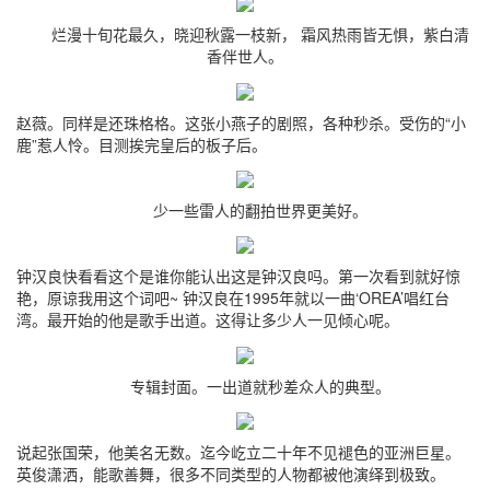
烂漫十旬花最久，晓迎秋露一枝新， 霜风热雨皆无惧，紫白清
香伴世人。
赵薇。同样是还珠格格。这张小燕子的剧照，各种秒杀。受伤的“小
鹿”惹人怜。目测挨完皇后的板子后。
少一些雷人的翻拍世界更美好。
钟汉良快看看这个是谁你能认出这是钟汉良吗。第一次看到就好惊
艳，原谅我用这个词吧~ 钟汉良在1995年就以一曲‘OREA’唱红台
湾。最开始的他是歌手出道。这得让多少人一见倾心呢。
专辑封面。一出道就秒差众人的典型。
说起张国荣，他美名无数。迄今屹立二十年不见褪色的亚洲巨星。
英俊潇洒，能歌善舞，很多不同类型的人物都被他演绎到极致。