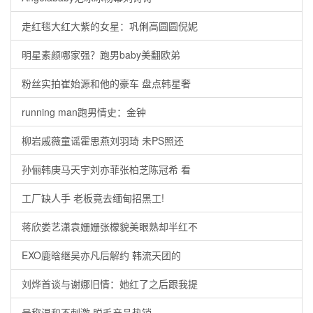
走红毯大红大紫的女星：巩俐高圆圆倪妮
明星素颜哪家强？跑男baby美翻欧弟
粉丝实拍崔始源和他的豪车 盘点韩星奢
running man跑男情史：金钟
柳岩戚薇童谣霍思燕刘羽琦 未PS照还
孙俪韩庚马天宇刘亦菲张柏芝陈冠希 看
工厂缺人手 老板竟去缅甸招黑工!
蒋欣娄艺潇袁姗姗张檬貌美眼熟却半红不
EXO鹿晗继吴亦凡后解约 韩流天团的
刘烨首谈与谢娜旧情：她红了之后跟我提
号称温和不刺激 脱毛产品热销