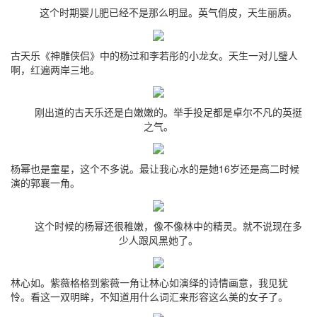
这个时期婴儿肥已经不是那么明显。英气俏皮，天生丽质。
古天乐《神雕侠侣》中的杨过和李若彤的小龙女。天生一对儿璧人
啊，红遍两岸三地。
刚出道的古天乐还是白嫩嫩的。举手投足都是卓尔不凡的英挺
之气。
杨幂也是童星，这个不多说。最让我心水的是她16岁还是高二时候
演的郭襄一角。
这个时候的杨幂还很稚嫩，像不像林中的精灵。就不说现在多
少人跟风黑她了。
林心如。紫薇格格到紫薇一角让林心如演绎的诗情画意，我见犹
怜。看这一双明眸，不知道用什么词汇来形容这么美的女子了。