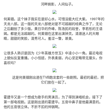
河畔婉影，人间仙子。
何美钿。这个妹子我实在是好心水，可惜没能大红大紫。 1997年的
天龙八部。这一版的天龙八部绝对是不可超越的经典之作了，无论
之后翻拍了多少版。黄日华的乔峰，陈浩民的段誉，李若彤的王语
嫣。都是无法超越的。何美钿在这里出演钟灵。清澈迷人的大眼
睛，甜甜的笑脸，清秀可人。羞涩一瞥，甚美。
让很多人熟识是因为《少年英雄方世玉》中凌小小一角。最近电视
上貌似反复重播。小小恬妞，外表柔弱，内心坚定略带无厘头，你
喜欢吗？
这是何美钿刚出道在TVB跑龙套的一些剧照。最初的最初，把
它们放在一起了。
霍建华又是一个想成为歌手的男演员，为了得到演唱机会，接下了
第一部电视剧。这是刚出道的霍建华。五官中鼻子是他最满意的。
他的五官很立体。不折不扣的帅锅啊。