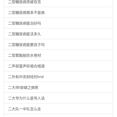
二型糖尿病将被攻克
二型糖尿病根本不是病
二型糖尿病能治好吗
二型糖尿病能活多久
二型糖尿病能要孩子吗
二型聚酯胎防水卷材
二声部童声轮唱合唱谱
二外和中央财经的hnd
二大帅t穿越之搞笑
二大爷为什么是骂人话
二大队一中队怎么走