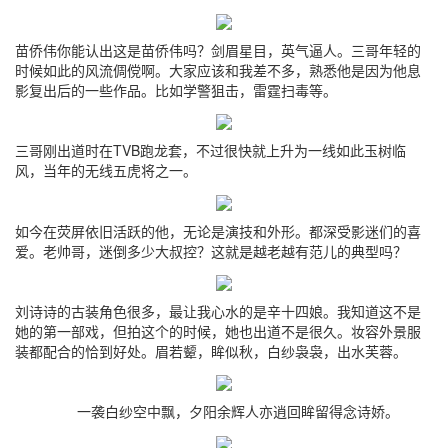
苗侨伟你能认出这是苗侨伟吗？剑眉星目，英气逼人。三哥年轻的
时候如此的风流倜傥啊。大家应该和我差不多，熟悉他是因为他息
影复出后的一些作品。比如学警狙击，雷霆扫毒等。
三哥刚出道时在TVB跑龙套，不过很快就上升为一线如此玉树临
风，当年的无线五虎将之一。
如今在荧屏依旧活跃的他，无论是演技和外形。都深受影迷们的喜
爱。老帅哥，迷倒多少大叔控？这就是越老越有范儿的典型吗？
刘诗诗的古装角色很多，最让我心水的是辛十四娘。我知道这不是
她的第一部戏，但拍这个的时候，她也出道不是很久。妆容外景服
装都配合的恰到好处。眉若颦，眸似秋，白纱袅袅，出水芙蓉。
一袭白纱空中飘，夕阳余辉人亦逍回眸留得念诗娇。