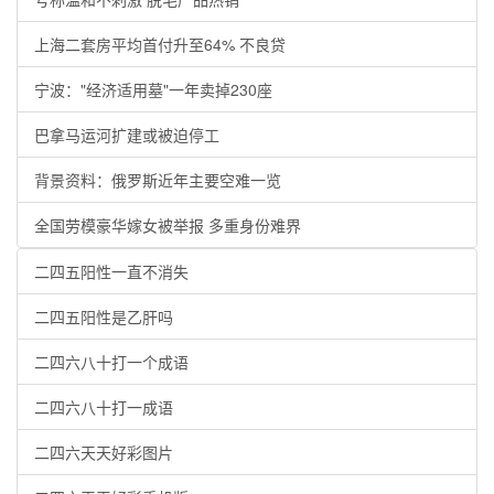
上海二套房平均首付升至64% 不良贷
宁波："经济适用墓"一年卖掉230座
巴拿马运河扩建或被迫停工
背景资料：俄罗斯近年主要空难一览
全国劳模豪华嫁女被举报 多重身份难界
二四五阳性一直不消失
二四五阳性是乙肝吗
二四六八十打一个成语
二四六八十打一成语
二四六天天好彩图片