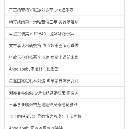
于正杨蓉杨幂张璇刘亦菲 818娱乐圈
杨幂成绩第一汤唯苦读三年 黄磊汤唯明
盘点古装美人TOP40：范冰冰稳坐第
文章承认出轨姚笛 盘点娱乐圈假戏真做
张歆艺孙俪杨幂李小璐 女星出道前未整
Angelababy汤唯林心如海清
黄磊田亮张铁林刘涛 明星家有漂亮女儿
刘亦菲蒋勤勤马伊琍舒淇张柏芝 惊看荧
王菲李亚鹏张柏芝谢霆锋吴奇隆马雅舒
《奔跑吧兄弟》最强情史扒皮：王宝强校
Angelababy范冰冰杨幂刘诗诗