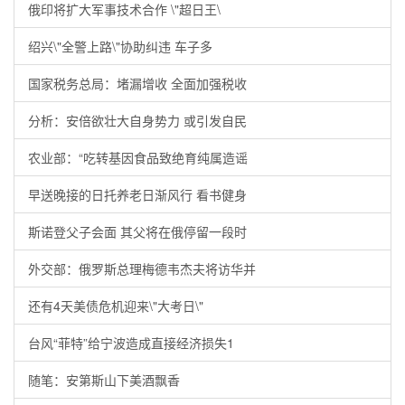
俄印将扩大军事技术合作 \"超日王\
绍兴\"全警上路\"协助纠违 车子多
国家税务总局：堵漏增收 全面加强税收
分析：安倍欲壮大自身势力 或引发自民
农业部：“吃转基因食品致绝育纯属造谣
早送晚接的日托养老日渐风行 看书健身
斯诺登父子会面 其父将在俄停留一段时
外交部：俄罗斯总理梅德韦杰夫将访华并
还有4天美债危机迎来\"大考日\"
台风“菲特”给宁波造成直接经济损失1
随笔：安第斯山下美酒飘香