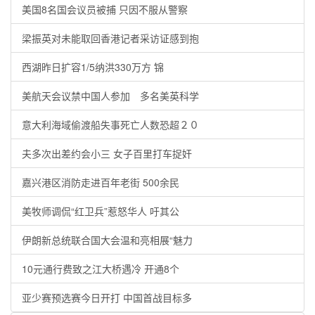
美国8名国会议员被捕 只因不服从警察
梁振英对未能取回香港记者采访证感到抱
西湖昨日扩容1/5纳洪330万方 锦
美航天会议禁中国人参加 多名美英科学
意大利海域偷渡船失事死亡人数恐超２０
夫多次出差约会小三 女子百里打车捉奸
嘉兴港区消防走进百年老街 500余民
美牧师调侃“红卫兵”惹怒华人 吁其公
伊朗新总统联合国大会温和亮相展“魅力
10元通行费致之江大桥遇冷 开通8个
亚少赛预选赛今日开打 中国首战目标多