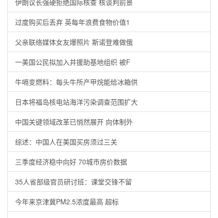
伊朗议长强硬拒绝国际核查 核谈判前景
过度购买后丢弃 英每年浪费食物价值1
父亲联络媒体女友爆照片 斯诺登难做俄
一美国公民拟加入并援助基地组织 被F
牛嗝变燃料：每头牛所产甲烷能给冰箱供
日本将福岛核电站海洋污染调查范围扩大
中国关键领域改革已悄然展开 向体制外
综述：中国人在美国买房须过三关
三季度经济稳中向好 70城市房价数据
35人省部级官员研讨班：课堂交锋不留
今年来京津冀PM2.5浓度最高 超标