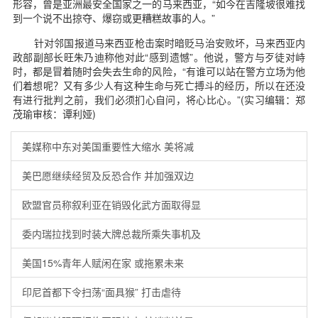
形容，曾是亚洲最安全国家之一的马来西亚，“如今在吉隆坡很难找
到一个说不出掠夺、爆窃或更糟糕故事的人。”
针对邻国报道马来西亚枪击案时暗贬马治安败坏，马来西亚内
政部副部长旺朱乃迪称他对此“感到遗憾”。他说，警方与歹徒对峙
时，都是冒着随时会失去生命的风险，“有谁可以站在警方立场为他
们着想呢？又有多少人有这种生命与死亡搏斗的经历，所以在还没
有进行批判之前，我们必须扪心自问，将心比心。”(实习编辑：郑
茂瑜审核：谭利娅)
美媒称中东对美国重要性大缩水 美将减
美巴愿继续经贸及反恐合作 并加强双边
欧盟官员称叙利亚在销毁化武方面取得显
委内瑞拉找到时装大牌总裁所乘失事机及
美国15%青年人赋闲在家 或拖累未来
印尼首都下令扫荡“面具猴” 打击虐待