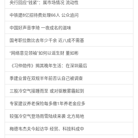
央行回应“钱紧”：属市场情况 流动性
中铁建8亿招待费处理66人 公众追问
中国好声音李琦 一夜成名的滋味
国考职位数比去年少千余 近八成不需基
“网络意见领袖”如何以谣生财 董如彬
《习仲勋传》揭其晚年生活：在深圳最后
季建业曾在双规半年前否认自己被调查
三股冷空气接踵而至 或对驱散雾霾起到
专家建议养老保险每多缴1年养老金应多
较强冷空气登场雨雪陆续来袭 北方局地
梅德韦杰夫今起访华 经贸、科技料成中